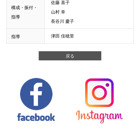
佐藤 喜子

構成・振付・
山村 幸

指導
長谷川 慶子
津田 佳穂里
指導
戻る